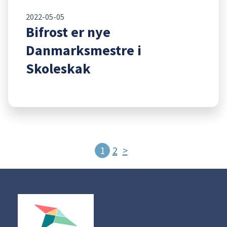
2022-05-05
Bifrost er nye
Danmarksmestre i
Skoleskak
Indlægsindd
1
2
>